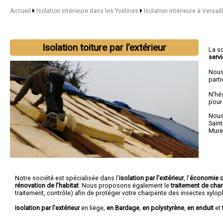
Accueil
Isolation intérieure dans les Yvelines
Isolation intérieure à Versail
Isolation toiture par l'extérieur
La s
serv
Nous
parti
N'hé
pour
Nous 
Sain
Mure
Notre société est spécialisée dans l’
isolation par l'extérieur
, l’
économie d
rénovation de l’habitat
. Nous proposons également le
traitement de cha
traitement, contrôle) afin de protéger votre charpente des insectes xylo
Isolation par l'extérieur
en liège,
en Bardage
,
en polystyrène
,
en enduit
et