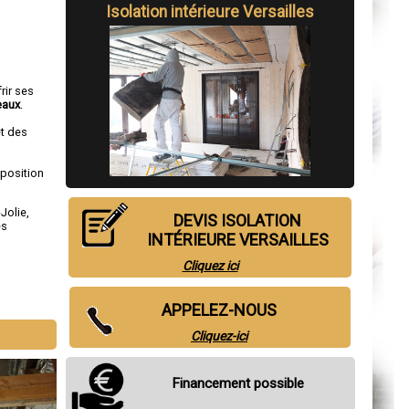
Isolation intérieure Versailles
rir ses
eaux
.
et des
sposition
Jolie
,
DEVIS ISOLATION
es
INTÉRIEURE VERSAILLES
Cliquez ici
APPELEZ-NOUS
Cliquez-ici
Financement possible