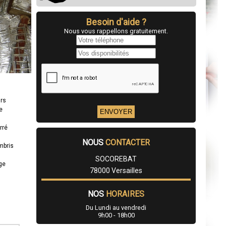
Besoin d'aide ?
Nous vous rappellons gratuitement.
urs
e
rré
NOUS
CONTACTER
mbris
SOCOREBAT
age
78000 Versailles
NOS
HORAIRES
Du Lundi au vendredi
9h00 - 18h00