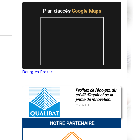
Plan d'accès
Google Maps
Bourg-en-Bresse
Saint-Quentin
Montluçon
Manosque
Profitez de l'éco-ptz, du
Gap
crédit d'impôt et de la
Nice
prime de rénovation.
Annonay
Charleville-Mézières
N°E157671
Pamiers
Troyes
Narbonne
NOTRE PARTENAIRE
Rodez
Marseille
Caen
Aurillac