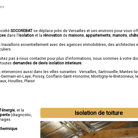
les
ociété
SOCOREBAT
se déplace près de Versailles et ses environs pour vous off
ices
dans l'
isolation
et la
rénovation
de
maisons
,
appartements
,
manoirs
,
chât
 travaillons essentiellement avec des agences immobilières, des architectes 
culiers.
sitez pas à nous contacter pour plus d'informations, nous sommes à votre di
 toutes
demandes de devis isolation interieure.
intervenons aussi dans les villes suivantes :
Versailles
,
Sartrouville
,
Mantes-la-
t-Germain-en-Laye
,
Poissy
,
Conflans-Saint-Honorine
,
Montigny-le-Bretonneux
,
l
aux
,
Houilles
,
Plaisir
’énergie
, et la
Isolation de toiture
rpente
(diagnostic,
phages.
thermique
.