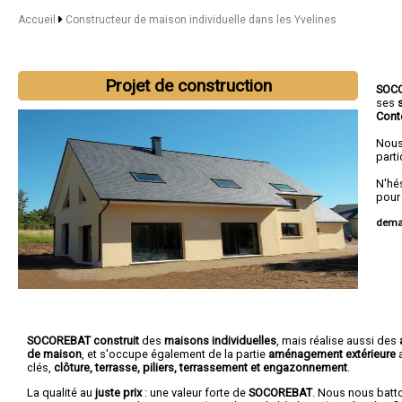
Accueil
Constructeur de maison individuelle dans les Yvelines
Projet de construction
SOC
ses
Cont
Nous
parti
N'hé
pour
deman
SOCOREBAT construit
des
maisons individuelles
, mais réalise aussi des
de maison
, et s'occupe également de la partie
aménagement extérieure
a
clés,
clôture, terrasse, piliers, terrassement et engazonnement
.
La qualité au
juste prix
: une valeur forte de
SOCOREBAT
. Nous nous batt