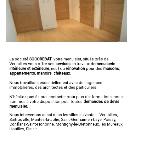
La société
SOCOREBAT
, votre menuisier, située près de
Versailles vous offre ses
services
en travaux de
menuiserie
intérieure et extérieure
, neuf ou
rénovation
pour des
maisons
,
appartements
,
manoirs
,
châteaux
.
Nous travaillons essentiellement avec des agences
immobilières, des architectes et des particuliers.
N'hésitez pas à nous contacter pour plus d'informations, nous
sommes à votre disposition pour toutes
demandes de devis
menuisier.
Nous intervenons aussi dans les villes suivantes :
Versailles
,
Sartrouville
,
Mantes-la-Jolie
,
Saint-Germain-en-Laye
,
Poissy
,
Conflans-Saint-Honorine
,
Montigny-le-Bretonneux
,
les Mureaux
,
Houilles
,
Plaisir