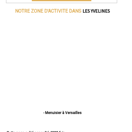
LES YVELINES
NOTRE ZONE D'ACTIVITE DANS
- Menuisier à Versailles
- Menuisier à Sartrouville
- Menuisier à Mantes-la-Jolie
- Menuisier à Saint-Germain-en-Laye