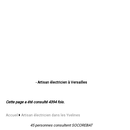
- Artisan électricien à Versailles
- Artisan électricien à Sartrouville
- Artisan électricien à Mantes-la-Jolie
- Artisan électricien à Saint-Germain-en-Laye
Cette page a été consulté 4394 fois.
- Artisan électricien à Poissy
- Artisan électricien à Conflans-Sainte-Honorine
- Artisan électricien à Montigny-le-Bretonneux
Accueil
Artisan électricien dans les Yvelines
- Artisan électricien à Mureaux
- Artisan électricien à Houilles
45 personnes consultent SOCOREBAT
- Artisan électricien à Plaisir