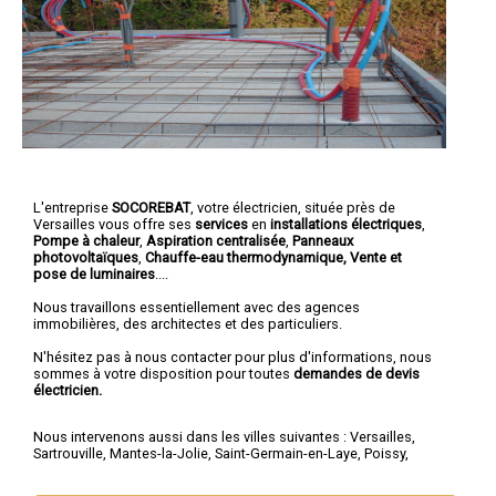
L'entreprise
SOCOREBAT
,
votre électricien
, située près de
Versailles vous offre ses
services
en
installations électriques
,
Pompe à chaleur
,
Aspiration centralisée
,
Panneaux
photovoltaïques
,
Chauffe-eau thermodynamique, Vente et
pose de luminaires
....
Nous travaillons essentiellement avec des agences
immobilières, des architectes et des particuliers.
N'hésitez pas à nous contacter pour plus d'informations, nous
sommes à votre disposition pour toutes
demandes de devis
électricien.
Nous intervenons aussi dans les villes suivantes :
Versailles
,
Sartrouville
,
Mantes-la-Jolie
,
Saint-Germain-en-Laye
,
Poissy
,
Conflans-Saint-Honorine
,
Montigny-le-Bretonneux
,
les Mureaux
,
Houilles
,
Plaisir