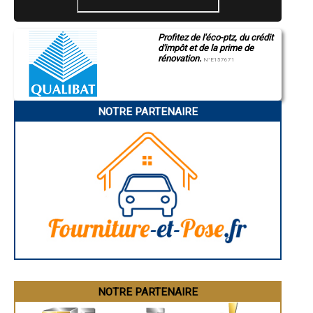
- Bilan Thermique à Villennes-sur-Seine
- Bilan Thermique à Vaux-sur-Seine
- Bilan Thermique à L'Étang-la-Ville
Profitez de l'éco-ptz, du crédit
- Bilan Thermique à Le Port-Marly
d'impôt et de la prime de
- Bilan Thermique à Coignières
rénovation.
N°E157671
- Bilan Thermique à Issou
- Bilan Thermique à Ecquevilly
- Bilan Thermique à Maurecourt
- Bilan Thermique à Bonnières-sur-Seine
NOTRE PARTENAIRE
- Bilan Thermique à Fourqueux
- Bilan Thermique à Bailly
- Bilan Thermique à Freneuse
- Bilan Thermique à Juziers
- Bilan Thermique à Mareil-Marly
- Bilan Thermique à Mézières-sur-Seine
- Bilan Thermique à Ablis
- Bilan Thermique à Rocquencourt
- Bilan Thermique à Houdan
- Bilan Thermique à Montfort-l'Amaury
- Bilan Thermique à Feucherolles
- Bilan Thermique à Neauphle-le-Château
- Bilan Thermique à Villiers-Saint-Frédéric
- Bilan Thermique à Porcheville
NOTRE PARTENAIRE
- Bilan Thermique à Morainvilliers
- Bilan Thermique à Gambais