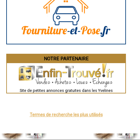
La Rochelle
- Entreprise de gros oeuvre à Fourqueux
Bourges
Brive-la-Gaillarde
- Entreprise de gros oeuvre à Bailly
Dijon
- Entreprise de gros oeuvre à Freneuse
Saint-Brieuc
- Entreprise de gros oeuvre à Juziers
Guéret
- Entreprise de gros oeuvre à Mareil-Marly
Périgueux
- Entreprise de gros oeuvre à Mézières-sur-Seine
Besançon
Valence
- Entreprise de gros oeuvre à Ablis
Évreux
- Entreprise de gros oeuvre à Rocquencourt
Chartres
- Entreprise de gros oeuvre à Houdan
Brest
- Entreprise de gros oeuvre à Montfort-l'Amaury
Nîmes
NOTRE PARTENAIRE
- Entreprise de gros oeuvre à Feucherolles
Toulouse
Auch
- Entreprise de gros oeuvre à Neauphle-le-Château
Bordeaux
- Entreprise de gros oeuvre à Villiers-Saint-Frédéric
Montpellier
- Entreprise de gros oeuvre à Porcheville
Rennes
- Entreprise de gros oeuvre à Morainvilliers
Châteauroux
- Entreprise de gros oeuvre à Gambais
Site de petites annonces gratuites dans les Yvelines
Tours
Grenoble
- Entreprise de gros oeuvre à Garancières
Dole
- Entreprise de gros oeuvre à Flins-sur-Seine
Mont-de-Marsan
- Entreprise de gros oeuvre à Orgerus
Blois
- Entreprise de gros oeuvre à Bouafle
Saint-Étienne
Termes de recherche les plus utilisés
- Entreprise de gros oeuvre à Buchelay
Le Puy-en-Velay
Nantes
- Entreprise de gros oeuvre à Septeuil
Orléans
- Entreprise de gros oeuvre à La Queue-les-Yvelines
Cahors
- Entreprise de gros oeuvre à Guerville
Agen