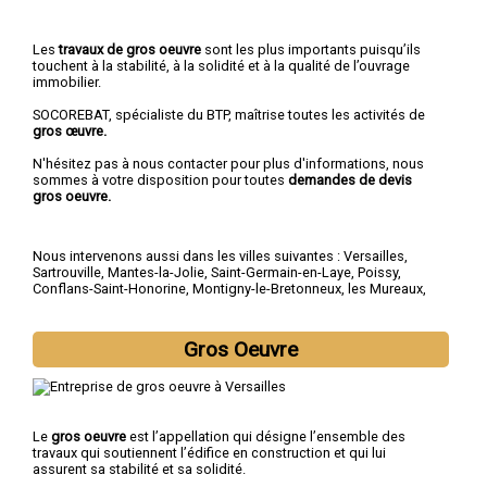
Les
travaux de gros oeuvre
sont les plus importants puisqu’ils
touchent à la stabilité, à la solidité et à la qualité de l’ouvrage
immobilier.
SOCOREBAT, spécialiste du BTP, maîtrise toutes les activités de
gros œuvre.
N'hésitez pas à nous contacter pour plus d'informations, nous
sommes à votre disposition pour toutes
demandes de devis
gros oeuvre.
Nous intervenons aussi dans les villes suivantes :
Versailles
,
Sartrouville
,
Mantes-la-Jolie
,
Saint-Germain-en-Laye
,
Poissy
,
Conflans-Saint-Honorine
,
Montigny-le-Bretonneux
,
les Mureaux
,
Houilles
,
Plaisir
Gros Oeuvre
Le
gros oeuvre
est l’appellation qui désigne l’ensemble des
travaux qui soutiennent l’édifice en construction et qui lui
assurent sa stabilité et sa solidité.